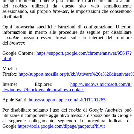
In ogni momento, l’utente può rifiutare di accettare tutti o alcuni
dei
cookies
utilizzati da questo sito web semplicemente
selezionando, sul proprio
browser
, le impostazioni che consentono
di rifiutarli.
Ogni browserha specifiche istruzioni di configurazione. Ulteriori
informazioni in merito alle procedure da seguire per disabilitare
i
cookie
possono essere trovati sul sito internet del fornitore
del
browser.
Google Chrome:
https://support.google.com/chrome/answer/95647?
hl=it
Mozilla
Firefox:
http://support.mozilla.org/it/kb/Attivare%20e%20disattivar
Internet Explorer:
http://windows.microsoft.com/it-
it/windows7/block-enable-or-allow-cookies
Apple Safari:
https://support.apple.com/it-it/HT201265
Per disabilitare soltanto l’uso dei
cookie
di
Google Analytics
può
utilizzare il componente aggiuntivo messo a disposizione da Google
al seguente collegamento seguendo la procedura
indicata da
Google
https://tools.google.com/dlpage/gaoptout?hl=it